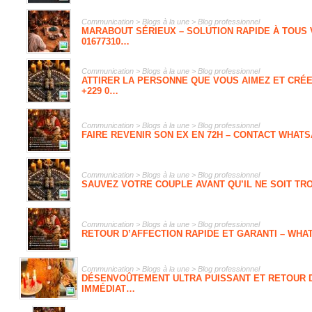
Communication > Blogs à la une > Blog professionnel
MARABOUT SÉRIEUX – SOLUTION RAPIDE À TOUS 
01677310…
Communication > Blogs à la une > Blog professionnel
ATTIRER LA PERSONNE QUE VOUS AIMEZ ET CRÉ
+229 0…
Communication > Blogs à la une > Blog professionnel
FAIRE REVENIR SON EX EN 72H – CONTACT WHATSA
Communication > Blogs à la une > Blog professionnel
SAUVEZ VOTRE COUPLE AVANT QU’IL NE SOIT TROP
Communication > Blogs à la une > Blog professionnel
RETOUR D’AFFECTION RAPIDE ET GARANTI – WHAT
Communication > Blogs à la une > Blog professionnel
DÉSENVOÛTEMENT ULTRA PUISSANT ET RETOUR D
IMMÉDIAT…