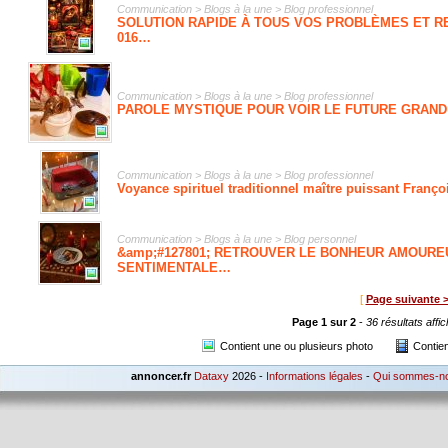
Communication > Blogs à la une > Blog professionnel
SOLUTION RAPIDE À TOUS VOS PROBLÈMES ET RE
016…
Communication > Blogs à la une > Blog professionnel
PAROLE MYSTIQUE POUR VOIR LE FUTURE GRAND 
Communication > Blogs à la une > Blog professionnel
Voyance spirituel traditionnel maître puissant Franço
Communication > Blogs à la une > Blog personnel
&amp;#127801; RETROUVER LE BONHEUR AMOURE
SENTIMENTALE…
[
Page suivante 
Page 1 sur 2
-
36 résultats affic
Contient une ou plusieurs photo
Contie
annoncer.fr
Dataxy
2026 -
Informations légales
-
Qui sommes-n