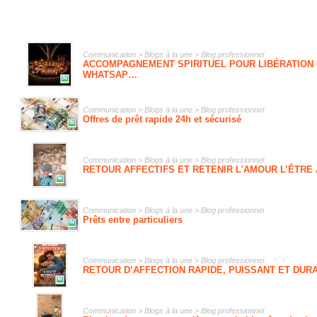
Communication > Blogs à la une > Blog professionnel
ACCOMPAGNEMENT SPIRITUEL POUR LIBÉRATION 
WHATSAP…
Communication > Blogs à la une > Blog professionnel
Offres de prêt rapide 24h et sécurisé
Communication > Blogs à la une > Blog professionnel
RETOUR AFFECTIFS ET RETENIR L'AMOUR L’ÊTRE
Communication > Blogs à la une > Blog professionnel
Prêts entre particuliers
Communication > Blogs à la une > Blog professionnel
RETOUR D’AFFECTION RAPIDE, PUISSANT ET DURAB
Communication > Blogs à la une > Blog professionnel