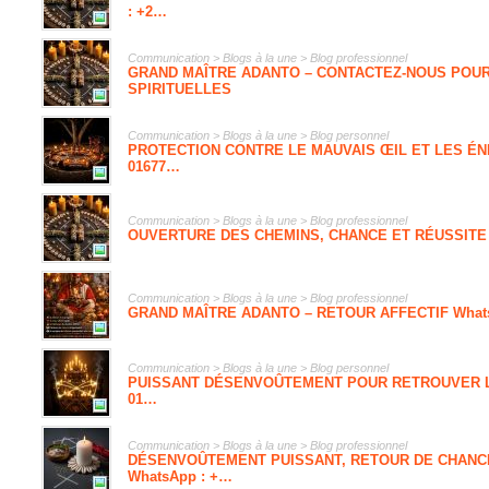
: +2…
Communication > Blogs à la une > Blog professionnel
GRAND MAÎTRE ADANTO – CONTACTEZ-NOUS POU
SPIRITUELLES
Communication > Blogs à la une > Blog personnel
PROTECTION CONTRE LE MAUVAIS ŒIL ET LES ÉNE
01677…
Communication > Blogs à la une > Blog professionnel
OUVERTURE DES CHEMINS, CHANCE ET RÉUSSITE FI
Communication > Blogs à la une > Blog professionnel
GRAND MAÎTRE ADANTO – RETOUR AFFECTIF WhatsA
Communication > Blogs à la une > Blog personnel
PUISSANT DÉSENVOÛTEMENT POUR RETROUVER LA 
01…
Communication > Blogs à la une > Blog professionnel
DÉSENVOÛTEMENT PUISSANT, RETOUR DE CHANCE
WhatsApp : +…