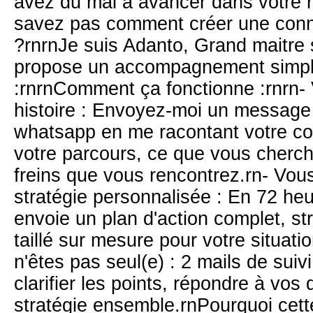
avez du mal à avancer dans votre r
savez pas comment créer une conne
?rnrnJe suis Adanto, Grand maitre sp
propose un accompagnement simpl
:rnrnComment ça fonctionne :rnrn- 
histoire : Envoyez-moi un message 
whatsapp en me racontant votre c
votre parcours, ce que vous cherch
freins que vous rencontrez.rn- Vou
stratégie personnalisée : En 72 h
envoie un plan d'action complet, str
taillé sur mesure pour votre situati
n'êtes pas seul(e) : 2 mails de suiv
clarifier les points, répondre à vos 
stratégie ensemble.rnPourquoi cet