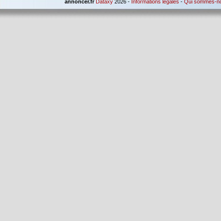
annoncer.fr
Dataxy
2026 -
Informations légales
-
Qui sommes-n