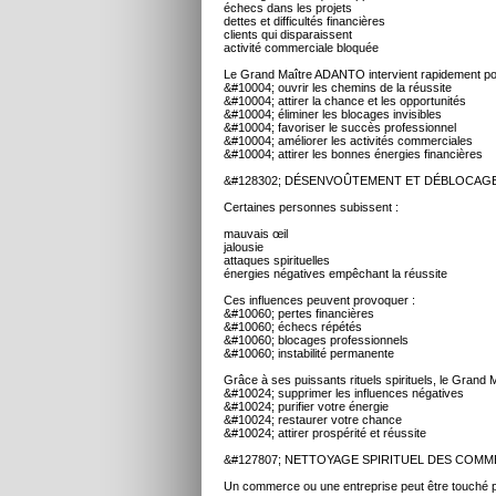
échecs dans les projets
dettes et difficultés financières
clients qui disparaissent
activité commerciale bloquée
Le Grand Maître ADANTO intervient rapidement po
&#10004; ouvrir les chemins de la réussite
&#10004; attirer la chance et les opportunités
&#10004; éliminer les blocages invisibles
&#10004; favoriser le succès professionnel
&#10004; améliorer les activités commerciales
&#10004; attirer les bonnes énergies financières
&#128302; DÉSENVOÛTEMENT ET DÉBLOCAGE
Certaines personnes subissent :
mauvais œil
jalousie
attaques spirituelles
énergies négatives empêchant la réussite
Ces influences peuvent provoquer :
&#10060; pertes financières
&#10060; échecs répétés
&#10060; blocages professionnels
&#10060; instabilité permanente
Grâce à ses puissants rituels spirituels, le Grand
&#10024; supprimer les influences négatives
&#10024; purifier votre énergie
&#10024; restaurer votre chance
&#10024; attirer prospérité et réussite
&#127807; NETTOYAGE SPIRITUEL DES COM
Un commerce ou une entreprise peut être touché p