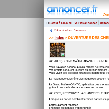
Dép
<<
Retour à l'accueil
Voir les annonces
Dépose
Retour à la liste d'annonces
>>
Index
> OUVERTURE DES CHEMI
&#128176; GRAND MAÎTRE ADANTO – OUVERT
Vous travaillez beaucoup mais l’argent ne reste ja
Vos projets échouent toujours au dernier moment 
Vous vivez des blocages financiers malgré tous vos
La malchance et les énergies négatives peuvent fe
Le Grand Maître ADANTO, spécialiste des travaux spi
grâce à des méthodes ancestrales reconnues.
&#127775; RETROUVEZ LA CHANCE ET LE SU
Lorsque les portes semblent fermées dans la vie profe
pertes d’argent répétées
chômage ou manque d’opportunités