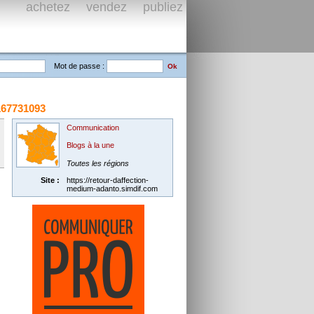
achetez vendez publiez
Mot de passe :
67731093
Communication
Blogs à la une
Toutes les régions
Site :
https://retour-daffection-
medium-adanto.simdif.com