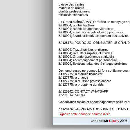
baisse des ventes
manque de clients
conflits professionnels
difficultés financières
Le Grand Maître ADANTO réalise un nettoyage spiri
&#10004; purifier les lieux
&#10004; rétablir les bonnes vibrations
&#10004; attirer la clientèle et les opportunités
&#10004; favoriser le développement des activités
&#128171; POURQUOI CONSULTER LE GRAND
&#10004; Travail sérieux et discret
&#10004; Résultats rapides et visibles
&#10004; Grande expérience spirituelle
&#10004; Accompagnement personnalisé
&#10004; Solutions adaptées à chaque problème
De nombreuses personnes lui font confiance pour r
&#127775; la stabilité financière
&#127775; la chance
&#127775; la réussite professionnelle
&#127775; la prospérité durable
&#128242; CONTACT WHATSAPP
+229 0167 731093
Consultation rapide et accompagnement spirituel di
&#128176; GRAND MAÎTRE ADANTO – LE MAÎT
Signaler cette annonce comme illicite
annoncer.fr
Dataxy
2026 -