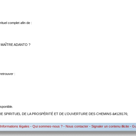
tuel complet afin de :
 MAÎTRE ADANTO ?
etrouver :
sponible.
RE SPIRITUEL DE LA PROSPÉRITÉ ET DE L’OUVERTURE DES CHEMINS &#128176;
Informations légales
-
Qui sommes-nous ?
-
Nous contacter
-
Signaler un contenu illicite
-
Gu