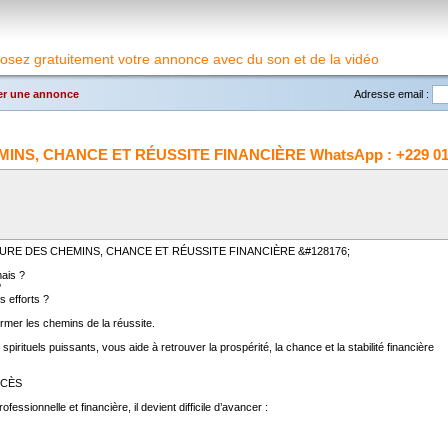
osez gratuitement votre annonce avec du son et de la vidéo
r une annonce
Adresse email :
NS, CHANCE ET RÉUSSITE FINANCIÈRE WhatsApp : +229 01
URE DES CHEMINS, CHANCE ET RÉUSSITE FINANCIÈRE &#128176;
mais ?
?
 efforts ?
rmer les chemins de la réussite.
rituels puissants, vous aide à retrouver la prospérité, la chance et la stabilité financière
CCÈS
ssionnelle et financière, il devient difficile d’avancer :