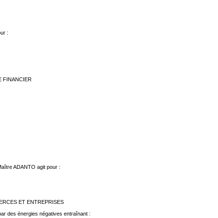
ur :
 FINANCIER
 Maître ADANTO agit pour :
MERCES ET ENTREPRISES
ar des énergies négatives entraînant :