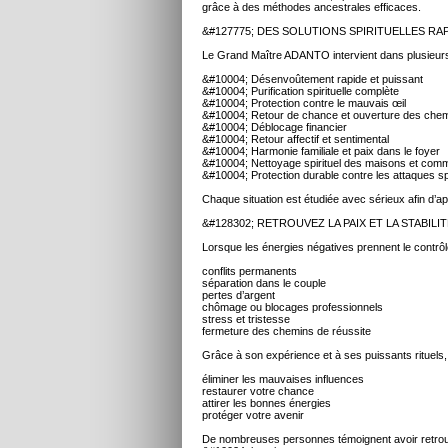
grâce à des méthodes ancestrales efficaces.
&#127775; DES SOLUTIONS SPIRITUELLES RAP
Le Grand Maître ADANTO intervient dans plusieur
&#10004; Désenvoûtement rapide et puissant
&#10004; Purification spirituelle complète
&#10004; Protection contre le mauvais œil
&#10004; Retour de chance et ouverture des che
&#10004; Déblocage financier
&#10004; Retour affectif et sentimental
&#10004; Harmonie familiale et paix dans le foyer
&#10004; Nettoyage spirituel des maisons et com
&#10004; Protection durable contre les attaques spi
Chaque situation est étudiée avec sérieux afin d’ap
&#128302; RETROUVEZ LA PAIX ET LA STABILI
Lorsque les énergies négatives prennent le contrôl
conflits permanents
séparation dans le couple
pertes d’argent
chômage ou blocages professionnels
stress et tristesse
fermeture des chemins de réussite
Grâce à son expérience et à ses puissants rituels
éliminer les mauvaises influences
restaurer votre chance
attirer les bonnes énergies
protéger votre avenir
De nombreuses personnes témoignent avoir retrou