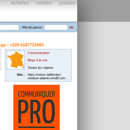
achetez vendez publiez
Mot de passe :
 : +229 0167731093
Communication
Blogs à la une
Toutes les régions
Site :
https://retour-daffection-
medium-adanto.simdif.com
e