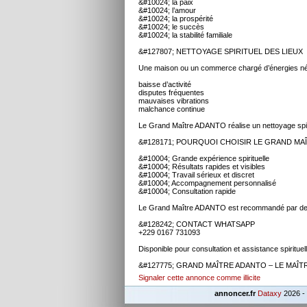
&#10024; la paix
&#10024; l’amour
&#10024; la prospérité
&#10024; le succès
&#10024; la stabilité familiale
&#127807; NETTOYAGE SPIRITUEL DES LIEUX
Une maison ou un commerce chargé d’énergies nég
baisse d’activité
disputes fréquentes
mauvaises vibrations
malchance continue
Le Grand Maître ADANTO réalise un nettoyage spiritu
&#128171; POURQUOI CHOISIR LE GRAND MA
&#10004; Grande expérience spirituelle
&#10004; Résultats rapides et visibles
&#10004; Travail sérieux et discret
&#10004; Accompagnement personnalisé
&#10004; Consultation rapide
Le Grand Maître ADANTO est recommandé par de n
&#128242; CONTACT WHATSAPP
+229 0167 731093
Disponible pour consultation et assistance spirituell
&#127775; GRAND MAÎTRE ADANTO – LE MAÎTR
Signaler cette annonce comme illicite
annoncer.fr
Dataxy
2026 -