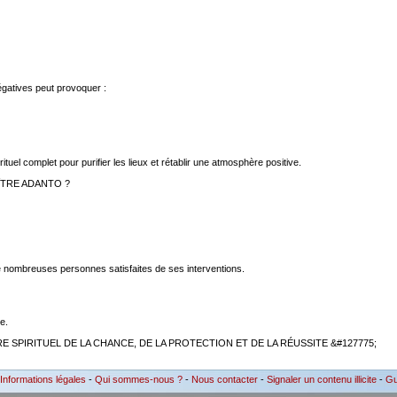
atives peut provoquer :
el complet pour purifier les lieux et rétablir une atmosphère positive.
ÎTRE ADANTO ?
ombreuses personnes satisfaites de ses interventions.
e.
E SPIRITUEL DE LA CHANCE, DE LA PROTECTION ET DE LA RÉUSSITE &#127775;
Informations légales
-
Qui sommes-nous ?
-
Nous contacter
-
Signaler un contenu illicite
-
Gu