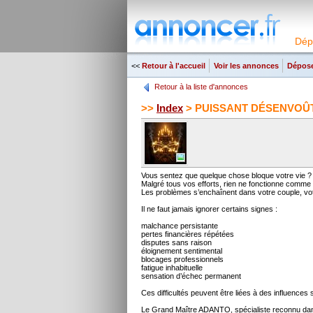
Dép
<<
Retour à l'accueil
Voir les annonces
Dépose
Retour à la liste d'annonces
>>
Index
> PUISSANT DÉSENVOÛTE
Vous sentez que quelque chose bloque votre vie ?
Malgré tous vos efforts, rien ne fonctionne comme
Les problèmes s’enchaînent dans votre couple, votre
Il ne faut jamais ignorer certains signes :
malchance persistante
pertes financières répétées
disputes sans raison
éloignement sentimental
blocages professionnels
fatigue inhabituelle
sensation d’échec permanent
Ces difficultés peuvent être liées à des influences 
Le Grand Maître ADANTO, spécialiste reconnu dans le