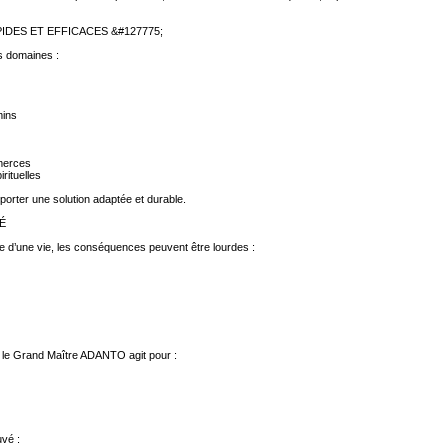
IDES ET EFFICACES &#127775;
s domaines :
mins
merces
rituelles
porter une solution adaptée et durable.
TÉ
e d’une vie, les conséquences peuvent être lourdes :
, le Grand Maître ADANTO agit pour :
vé :