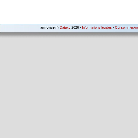
annoncer.fr
Dataxy
2026 -
Informations légales
-
Qui sommes-n