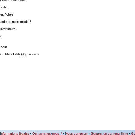
ur vos rénovations
bile ,
tes fichés
mande de microcrédit ?
ntérimaire
nt
l.com
est : blancfiable@gmail.com
Informations légales
-
Qui sommes-nous ?
-
Nous contacter
-
Signaler un contenu illicite
-
Gu