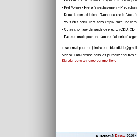
- Prêt travaux : demandez en ligne votre crédit po
- Prêt Voiture - Prêt à l'investissement - Prêt automo
- Dette de consolidation - Rachat de crédit -Vous ê
- Vous êtes particuliers sans emploi, faire une de
- Ou au chômage demande de prêt, En CDD, CDI, i
- Faire un crédit pour une facture d’électricité urge
le seul mail pour me joindre est : blancfiable@gmai
Mon seul mail diffusé dans les journaux et autres 
Signaler cette annonce comme illicite
annoncer.fr
Dataxy
2026 -