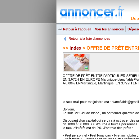
Dép
<<
Retour à l'accueil
Voir les annonces
Dépose
Retour à la liste d'annonces
>>
Index
> OFFRE DE PRÊT ENTRE P
OFFRE DE PRÊT ENTRE PARTICULIER SÉRIEUX EN 
EN 3J/72H EN EUROPE Martinique-blancfiabl
A 0,80% ENMartinique, Martinique, EN 3J/72H EN
le seul mail pour me joindre est : blancfiable@gmai
Bonjour,
Je suis Mr Claude Blanc , un particulier qui offre des
Disposant d'un capital qui servira à octroyer des prê
de 1000 à 50.000.000 d'euros à toutes personnes s
le taux d'intérêt est de 2% .J'octroie des prêts :
- Prêt personnel - Prêt Financier - Prêt immobilier ,