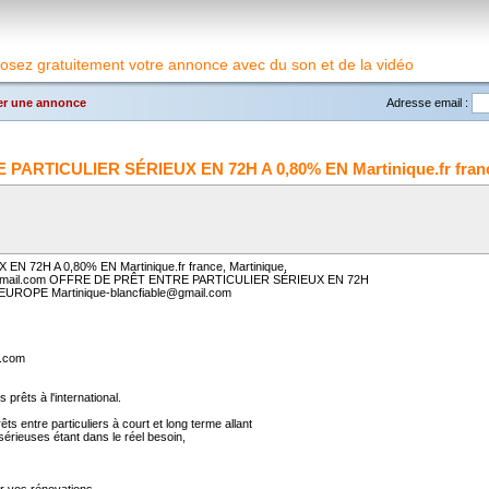
osez gratuitement votre annonce avec du son et de la vidéo
r une annonce
Adresse email :
ARTICULIER SÉRIEUX EN 72H A 0,80% EN Martinique.fr france
72H A 0,80% EN Martinique.fr france, Martinique,
e@gmail.com OFFRE DE PRÊT ENTRE PARTICULIER SÉRIEUX EN 72H
 EUROPE Martinique-blancfiable@gmail.com
l.com
 prêts à l'international.
ts entre particuliers à court et long terme allant
érieuses étant dans le réel besoin,